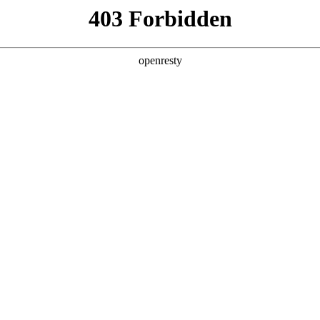
产品及服务
行业解决方案
合作伙伴
投资者关系
2025年度科技价值上市公司
2025 / 12 / 10
世纪经济报道承办的南方财经论坛2025年会在广州成功举行。论坛期间，聚
公司”奖项。